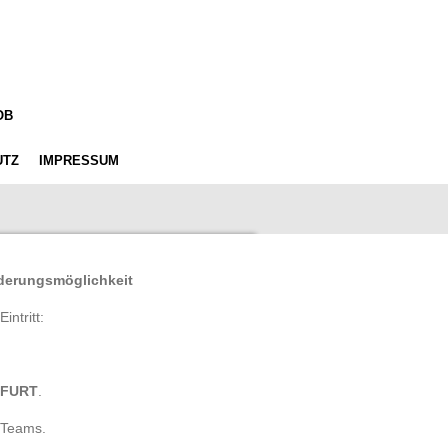
OB
UTZ
IMPRESSUM
nderungsmöglichkeit
ntritt:
NFURT
.
 Teams.