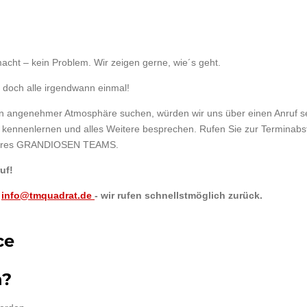
acht – kein Problem. Wir zeigen gerne, wie´s geht.
r doch alle irgendwann einmal!
 in angenehmer Atmosphäre suchen, würden wir uns über einen Anruf s
rt kennenlernen und alles Weitere besprechen. Rufen Sie zur Terminab
unseres GRANDIOSEN TEAMS.
uf!
n
info@tmquadrat.de
- wir rufen schnellstmöglich zurück.
ce
n?